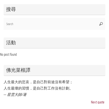
搜尋
Se
Searc
for
活動
No post found
佛光菜根譚
人生最大的悲哀，是自己對前途沒有希望；
人生最壞的習慣，是自己對工作沒有計劃。
—
星雲大師/著
Next quote