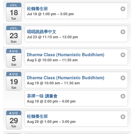
JUL
松鶴養生班
18
Jul 18 @ 1:00 pm – 3:00 pm
Tue
JUL
唱唱跳跳學中文
23
Jul 23 @ 11:15 am – 12:00 pm
Sun
AUG
Dharma Class (Humanistic Buddhism)
5
Aug 5 @ 10:00 am – 11:30 am
Sat
AUG
Dharma Class (Humanistic Buddhism)
19
Aug 19 @ 10:00 am – 11:30 am
Sat
茶禪一味 讀書會
Aug 19 @ 2:00 pm – 4:00 pm
AUG
松鶴養生班
29
Aug 29 @ 1:00 pm – 3:00 pm
Tue