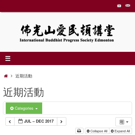
Skip
to
content
Home
近期活動
近期活動
Categories
JUL – DEC 2017
Collapse All
Expand All