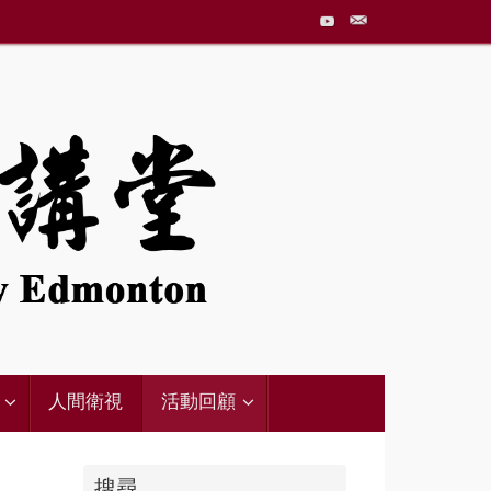
人間衛視
活動回顧
搜尋