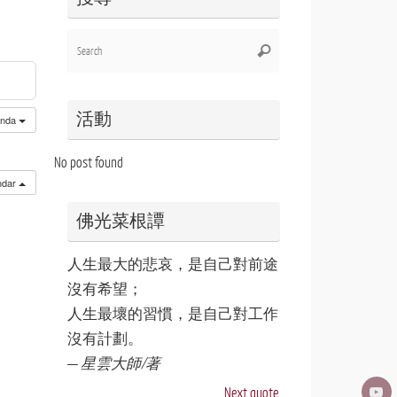
Search
Search
for:
活動
enda
No post found
endar
佛光菜根譚
人生最大的悲哀，是自己對前途
沒有希望；
人生最壞的習慣，是自己對工作
沒有計劃。
—
星雲大師/著
Next quote