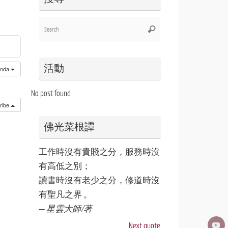
Search
Search
for:
活動
enda
No post found
ribe
佛光菜根譚
工作時沒有貴賤之分，服務時沒
有高低之別；
讀書時沒有老少之分，修道時沒
有聖凡之界 。
—
星雲大師/著
Next quote