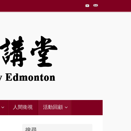
人間衛視
活動回顧
搜尋