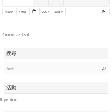
2024
MAY
JUL
2026
Comments are closed.
搜尋
Se
Searc
for
活動
No post found