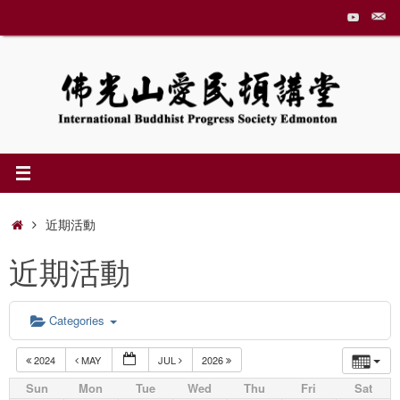
Skip
to
content
Home
近期活動
近期活動
Categories
2024
MAY
JUL
2026
Sun
Mon
Tue
Wed
Thu
Fri
Sat