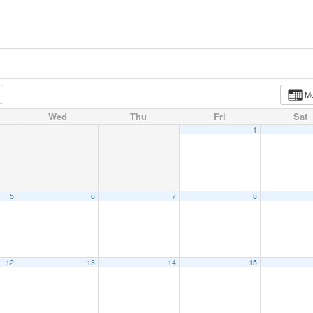
M
Wed
Thu
Fri
Sat
1
5
6
7
8
12
13
14
15