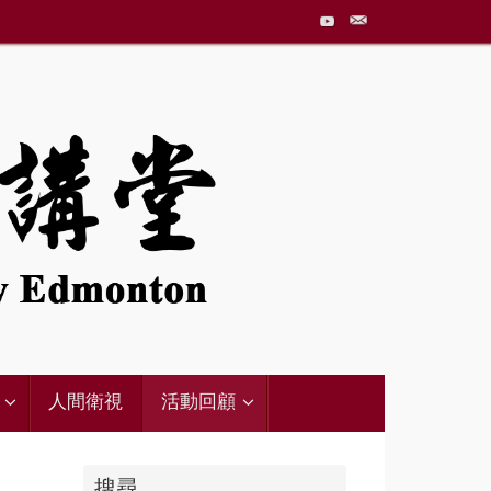
人間衛視
活動回顧
搜尋