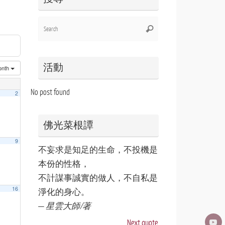
Search
Search
for:
活動
onth
No post found
2
佛光菜根譚
9
不妄求是知足的生命，不投機是
本份的性格，
不計謀事誠實的做人，不自私是
16
淨化的身心。
—
星雲大師/著
Next quote