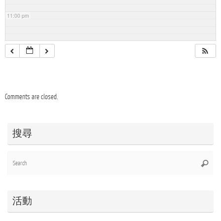
11:00 pm
Comments are closed.
搜尋
Se
Searc
for
活動