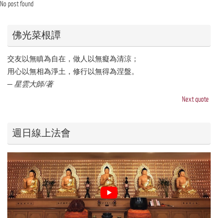
No post found
佛光菜根譚
交友以無瞋為自在，做人以無癡為清涼；
用心以無相為淨土，修行以無得為涅盤。
—
星雲大師/著
Next quote
週日線上法會