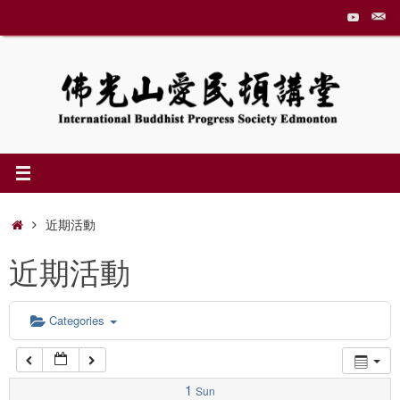
Skip
to
1:00 am
content
2:00 am
3:00 am
4:00 am
Home
近期活動
近期活動
5:00 am
6:00 am
Categories
7:00 am
1
Sun