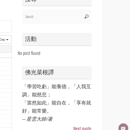
Search
Search
for:
活動
Day
No post found
佛光菜根譚
「學習吃虧」能養德，「人我互
調」能慈悲；
「當然如此」能自在，「享有就
好」能常樂。
—
星雲大師/著
Next quote