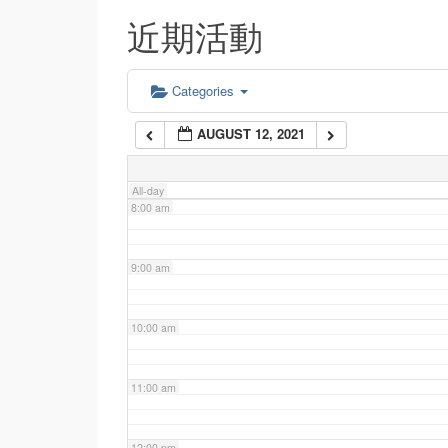
近期活動
5:00 am
6:00 am
Categories
AUGUST 12, 2021
7:00 am
All-day
8:00 am
9:00 am
10:00 am
11:00 am
12:00 pm