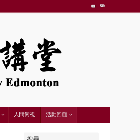
人間衛視
活動回顧
搜尋