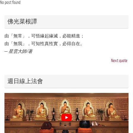
No post found
佛光菜根譚
由「無常」，可悟緣起緣滅，必能精進；
由「無我」，可知性真性實，必得自在。
—
星雲大師/著
Next quote
週日線上法會