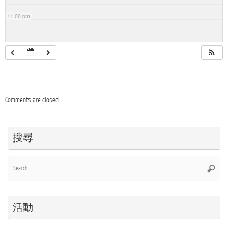
11:00 pm
Comments are closed.
搜尋
Se
Searc
for
活動