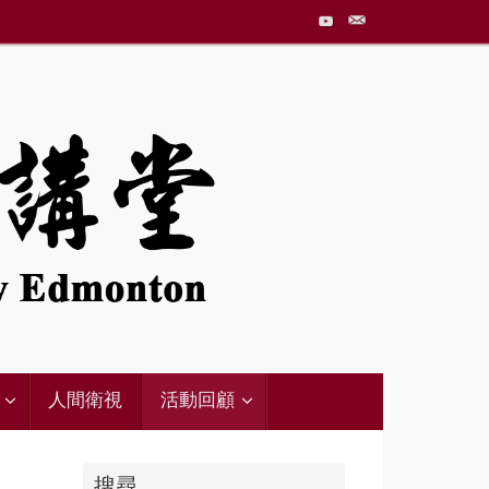
人間衛視
活動回顧
搜尋