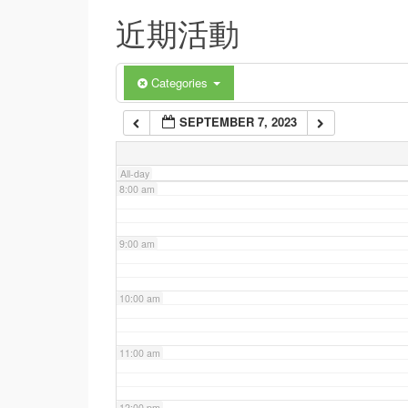
近期活動
5:00 am
6:00 am
Categories
SEPTEMBER 7, 2023
7:00 am
All-day
8:00 am
9:00 am
10:00 am
11:00 am
12:00 pm