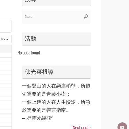
Search
Search
for:
活動
Day
No post found
佛光菜根譚
一個登山的人在懸崖峭壁，所迫
切需要的是青藤小樹；
一個上進的人在人生險途，所急
於需要的是善言指南。
—
星雲大師/著
Next quote