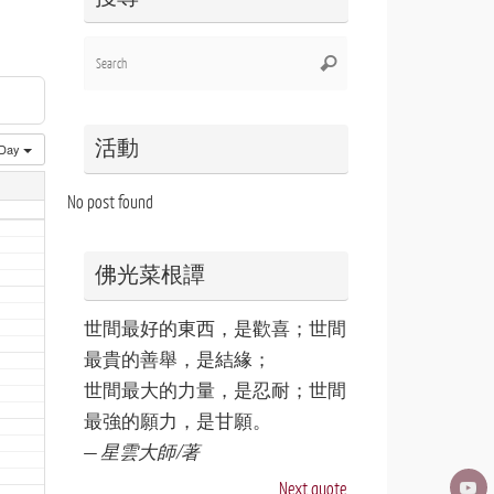
Search
Search
for:
活動
Day
No post found
佛光菜根譚
世間最好的東西，是歡喜；世間
最貴的善舉，是結緣；
世間最大的力量，是忍耐；世間
最強的願力，是甘願。
—
星雲大師/著
Next quote