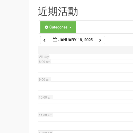
近期活動
5:00 am
6:00 am
Categories
JANUARY 18, 2025
7:00 am
All-day
8:00 am
9:00 am
10:00 am
11:00 am
12:00 pm