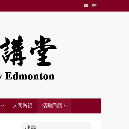
人間衛視
活動回顧
搜尋