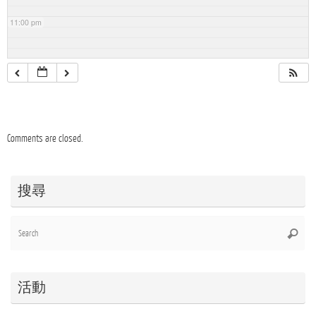
11:00 pm
Comments are closed.
搜尋
Se
Searc
for
活動