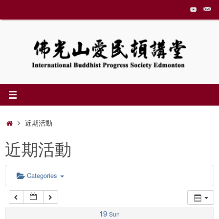
Skip
to
1:00 am
content
2:00 am
3:00 am
4:00 am
Home
近期活動
近期活動
5:00 am
6:00 am
Categories
7:00 am
19
Sun