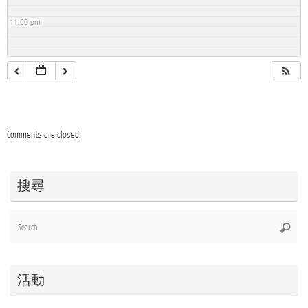
11:00 pm
Comments are closed.
搜尋
Se
Searc
for
活動