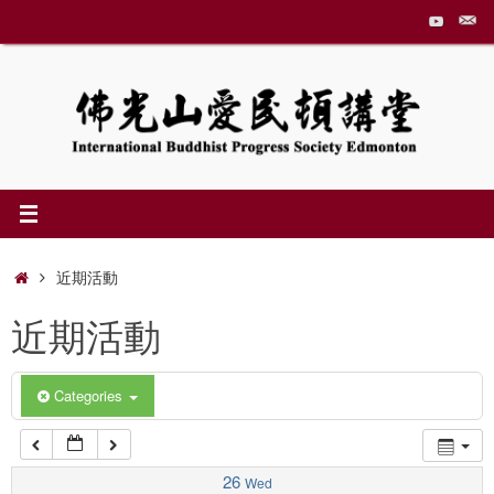
Skip
to
1:00 am
content
2:00 am
3:00 am
4:00 am
Home
近期活動
近期活動
5:00 am
6:00 am
Categories
7:00 am
26
Wed