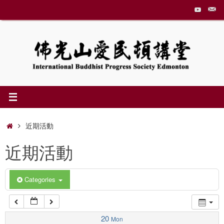
Skip
to
1:00 am
content
2:00 am
3:00 am
4:00 am
Home
近期活動
近期活動
5:00 am
6:00 am
Categories
7:00 am
20
Mon