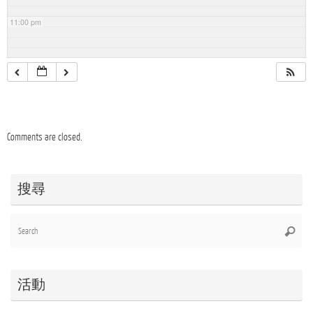
11:00 pm
Comments are closed.
搜尋
Se
Searc
for
活動