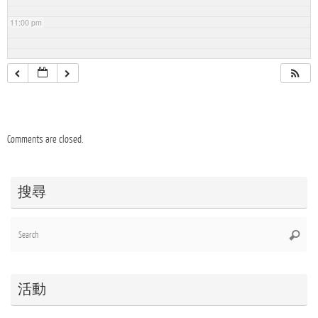
11:00 pm
Comments are closed.
搜尋
Se
Searc
for
活動