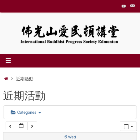
Skip
to
1:00 am
content
2:00 am
3:00 am
4:00 am
Home
近期活動
近期活動
5:00 am
6:00 am
Categories
7:00 am
6
Wed