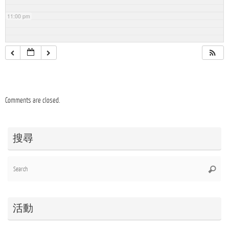
11:00 pm
Comments are closed.
搜尋
Se
Searc
for
活動