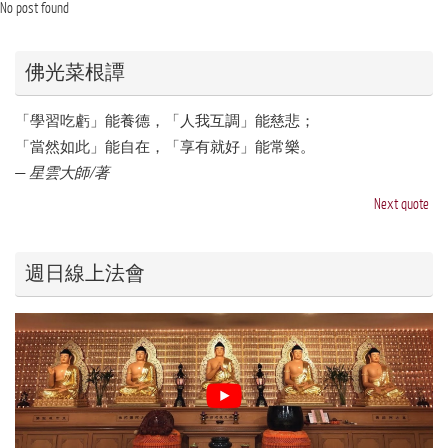
No post found
佛光菜根譚
「學習吃虧」能養德，「人我互調」能慈悲；
「當然如此」能自在，「享有就好」能常樂。
—
星雲大師/著
Next quote
週日線上法會