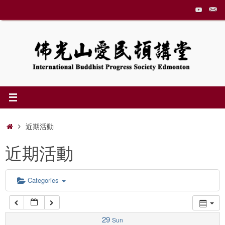
Skip
to
1:00 am
content
2:00 am
3:00 am
4:00 am
Home
近期活動
近期活動
5:00 am
6:00 am
Categories
7:00 am
29
Sun