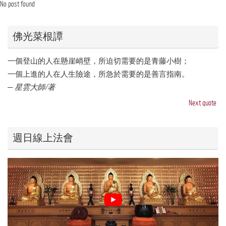
No post found
佛光菜根譚
一個登山的人在懸崖峭壁，所迫切需要的是青藤小樹；
一個上進的人在人生險途，所急於需要的是善言指南。
—
星雲大師/著
Next quote
週日線上法會