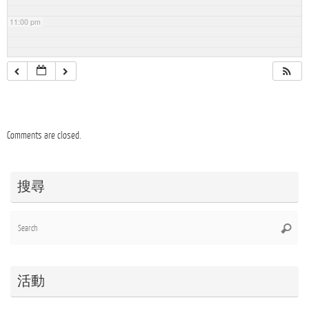
11:00 pm
Comments are closed.
搜尋
Se
Searc
for
活動