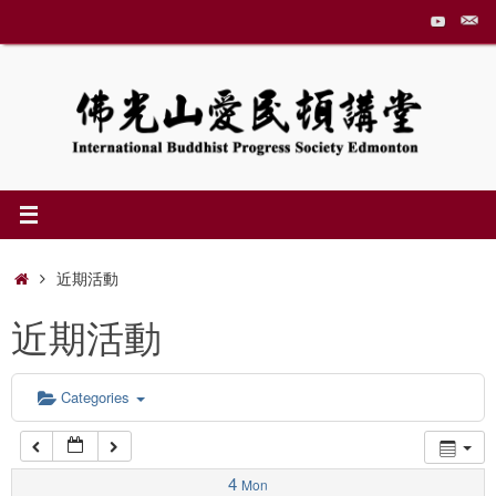
Skip
to
1:00 am
content
2:00 am
3:00 am
4:00 am
Home
近期活動
近期活動
5:00 am
6:00 am
Categories
7:00 am
4
Mon