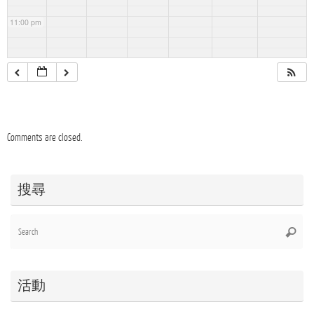
11:00 pm
Comments are closed.
搜尋
Se
Searc
for
活動