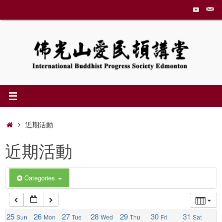
Skip
to
1:00 am
content
2:00 am
3:00 am
4:00 am
Home
近期活動
近期活動
5:00 am
6:00 am
Categories
7:00 am
25
26
27
28
29
30
31
Sun
Mon
Tue
Wed
Thu
Fri
Sat