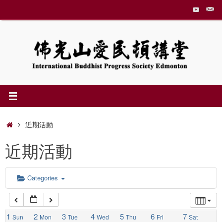
Skip
to
1:00 am
content
2:00 am
3:00 am
4:00 am
Home
近期活動
近期活動
5:00 am
6:00 am
Categories
7:00 am
1
2
3
4
5
6
7
Sun
Mon
Tue
Wed
Thu
Fri
Sat