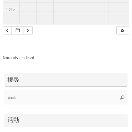
11:00 pm
Comments are closed.
搜尋
Se
Searc
for
活動