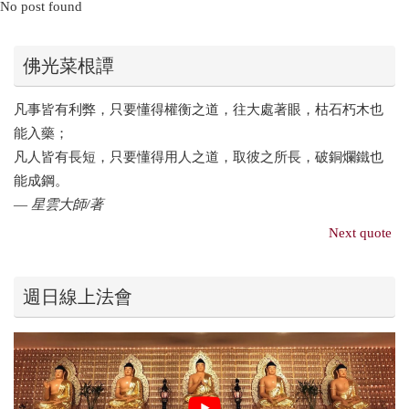
No post found
佛光菜根譚
凡事皆有利弊，只要懂得權衡之道，往大處著眼，枯石朽木也
能入藥；
凡人皆有長短，只要懂得用人之道，取彼之所長，破銅爛鐵也
能成鋼。
—
星雲大師/著
Next quote
週日線上法會