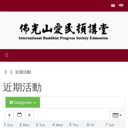
Skip
to
1:00 am
content
2:00 am
3:00 am
4:00 am
Home
近期活動
近期活動
5:00 am
6:00 am
Categories
7:00 am
1
2
3
4
5
6
7
Sun
Mon
Tue
Wed
Thu
Fri
Sat