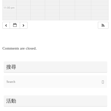
11:00 pm
Comments are closed.
搜尋
Se
Searc
fo
活動