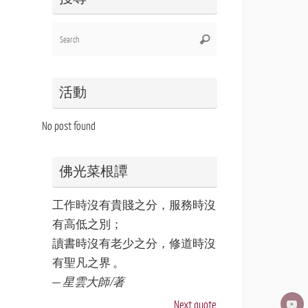
Search
Search
for:
活動
No post found
佛光菜根譚
工作時沒有貴賤之分，服務時沒
有高低之別；
讀書時沒有老少之分，修道時沒
有聖凡之界 。
—
星雲大師/著
Next quote