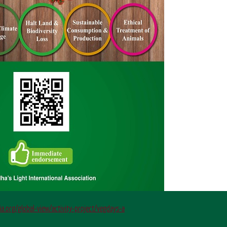
ia.org/global-view/activity-project/vegdays-a