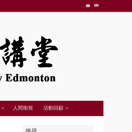
人間衛視
活動回顧
搜尋